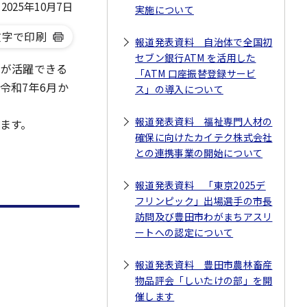
025年10月7日
実施について
文字で印刷
報道発表資料 自治体で全国初
セブン銀行ATM を活用した
材が活躍できる
「ATM 口座振替登録サービ
令和7年6月か
ス」の導入について
報道発表資料 福祉専門人材の
ます。
確保に向けたカイテク株式会社
との連携事業の開始について
報道発表資料 「東京2025デ
フリンピック」出場選手の市長
訪問及び豊田市わがまちアスリ
ートへの認定について
報道発表資料 豊田市農林畜産
物品評会「しいたけの部」を開
催します