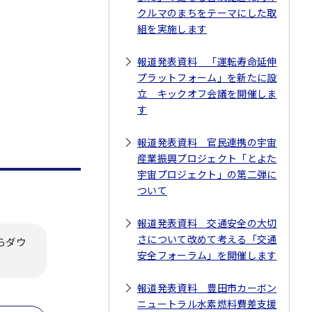
クルマのまちをテーマにした取
組を実施します
報道発表資料 「運転寿命延伸
プラットフォーム」を新たに設
立 キックオフ会議を開催しま
す
報道発表資料 官民連携の宇宙
産業振興プロジェクト「とよた
宇宙プロジェクト」の第二弾に
ついて
報道発表資料 交通安全の大切
さについて改めて考える「交通
らダウ
安全フォーラム」を開催します
報道発表資料 豊田市カーボン
ニュートラル水素燃料費差支援