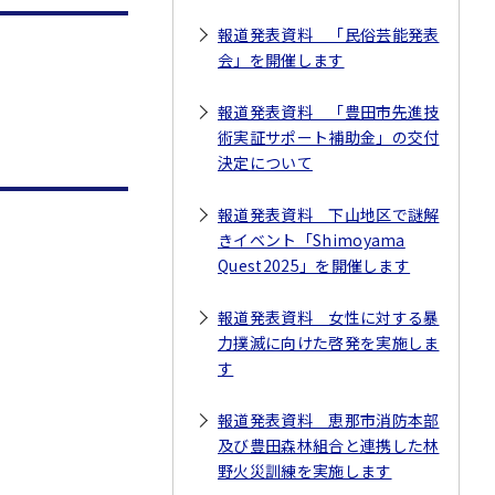
報道発表資料 「民俗芸能発表
会」を開催します
報道発表資料 「豊田市先進技
術実証サポート補助金」の交付
決定について
報道発表資料 下山地区で謎解
きイベント「Shimoyama
Quest2025」を開催します
報道発表資料 女性に対する暴
力撲滅に向けた啓発を実施しま
す
報道発表資料 恵那市消防本部
及び豊田森林組合と連携した林
野火災訓練を実施します