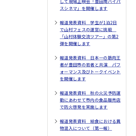
して現場上映会「豊田南バイパ
スシネマ」を開催します
報道発表資料 学生が1泊2日
で山村フェスの運営に挑戦
「山村体験交流ツアー」の第2
弾を開催します
報道発表資料 日本一の筋肉王
者が豊田市の若者と共演 パフ
ォーマンス及びトークイベント
を開催します
報道発表資料 秋の火災予防運
動にあわせて市内の食品販売店
で防火啓発を実施します
報道発表資料 給食における異
物混入について（第一報）