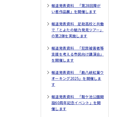
報道発表資料 「第28回障が
い者作品展」を開催します
報道発表資料 足助高校と共働
で「とよたの魅力発見ツアー」
の第2弾を実施します
報道発表資料 「犯罪被害者等
支援を考える市民向け講演会」
を開催します
報道発表資料 「勘八峡紅葉ウ
オーキング2025」を開催しま
す
報道発表資料 「鞍ケ池公園開
設60周年記念イベント」を開
催します