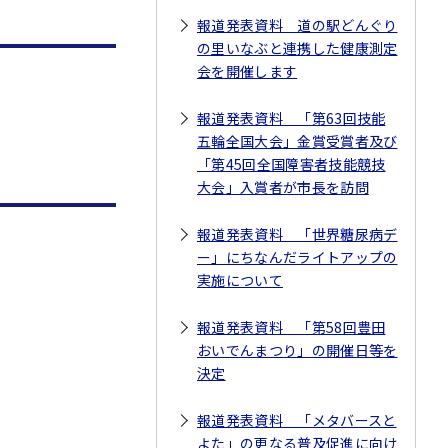
報道発表資料 道の駅どんぐり
の里いなぶと連携した健康測定
会を開催します
報道発表資料 「第63回技能
五輪全国大会」金賞受賞者及び
「第45回全国障害者技能競技
大会」入賞者が市長を訪問
報道発表資料 「世界糖尿病デ
ー」にちなんだライトアップの
実施について
報道発表資料 「第58回豊田
おいでんまつり」の開催日等を
決定
報道発表資料 「メタバースと
よた」の更なる普及促進に向け