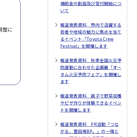
補助金の創設及び受付開始につ
いて
報道発表資料 市内で活躍する
調整に
若者や地域の魅力に焦点を当て
るイベント「Toyota Crew
Festival」を開催します
報道発表資料 秋季全国火災予
防運動に合わせた企画展「オー
タム火災予防フェア」を開催し
ます
報道発表資料 親子で野菜収穫
やピザ作りが体験できるイベン
トを開催します
報道発表資料 PR活動「つな
がる、豊田南BP。」の一環と