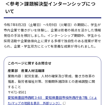
＜参考＞課題解決型インターンシップにつ
いて
令和7年8月2日（土曜日）～9月9日（火曜日）の期間に、学生が
市内企業で働きがいを体験し、企業は若者の視点を活かした情報
発信の手法を検討しました。インターンシップ期間中、学生から
採用活動や企業価値向上に資する多様で独自性のある提案が寄せ
られ、企業・学生双方にとって有意義な成果が得られました。
このページに関する
お問合せ
産業部 産業人材活躍課
業務内容：就労支援、人材の確保及び育成、働き方改革の
推進、勤労者福祉対策、労働関係諸団体との連絡調整に関
すること
〒471-8501
愛知県豊田市西町3-60 愛知県豊田市役所西庁舎7階（
とよ
たiマップの地図を表示 外部リンク）