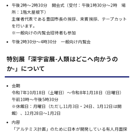
午後2時～2時30分 開会式（受付：午後1時30分～2時 場
所：1階大屋根下）
主催者代表である豊田市長の挨拶、来賓挨拶、テープカット
を行います。
※一般向けの内覧会招待者も参加
午後2時30分～4時30分 一般向け内覧会
特別展「深宇宙展-人類はどこへ向かうの
か-」について
会期
令和7年10月18日（土曜日）～令和8年1月18日（日曜日）
午前10時～午後5時30分
※休館日：月曜日（ただし11月3日・24日、1月12日は開
館）、12月28日～1月2日
内容
「アルテミス計画」のために日本が開発している有人月面探