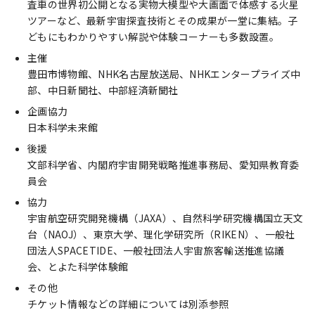
査車の世界初公開となる実物大模型や大画面で体感する火星
ツアーなど、最新宇宙探査技術とその成果が一堂に集結。子
どもにもわかりやすい解説や体験コーナーも多数設置。
主催
豊田市博物館、NHK名古屋放送局、NHKエンタープライズ中
部、中日新聞社、中部経済新聞社
企画協力
日本科学未来館
後援
文部科学省、内閣府宇宙開発戦略推進事務局、愛知県教育委
員会
協力
宇宙航空研究開発機構（JAXA）、自然科学研究機構国立天文
台（NAOJ）、東京大学、理化学研究所（RIKEN）、一般社
団法人SPACETIDE、一般社団法人宇宙旅客輸送推進協議
会、とよた科学体験館
その他
チケット情報などの詳細については別添参照