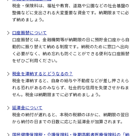
税金・保険料は、福祉や教育、道路や公園などの社会基盤の
整備などに支出される大変重要な資金です。納期限までに必
ず納めましょう。
口座振替について
口座振替とは、金融機関等が納期限の日に預貯金口座から自
動的に振り替えて納める制度です。納税のために窓口へ出向
く必要がなく、納め忘れも防ぐことができる便利な口座振替
をぜひご利用ください。
税金を滞納するとどうなるの？
税金を滞納すると、自身の給与や不動産などが差し押さえら
れる恐れがあるのみならず、社会的な信用を失墜させかねま
せん。税金は納期限までに必ず納めましょう。
延滞金について
税金の納付が遅れると、本税の税額のほかに、納期限の翌日
から納付の日までの日数に応じた延滞金が加算されます。
国民健康保険税・介護保険料・後期高齢者医療保険料の「納