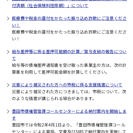
付済額（社会保険料控除額）」について
医療費や税金の還付をかたった振り込め詐欺にご注意くださ
い！
医療費や税金の還付をかたった振り込め詐欺にご注意くださ
い！
給与差押等に係る差押可能額の計算／賞与支給の報告につい
て
給与等の債権差押通知書を受け取った事業主の方は、次の計
算書を利用して差押可能金額を計算してください。
災害により被災された方への市税に係る支援措置について
災害により被災された方につきましては、市税について、次
のような措置が講じられる場合があります。
豊田市債権管理課コールセンターによる納付案内を開始しま
す
豊田市では令和2年4月1日より、「豊田市債権管理課コール
センター」による電話、文書及びSMSで納付案内を実施して