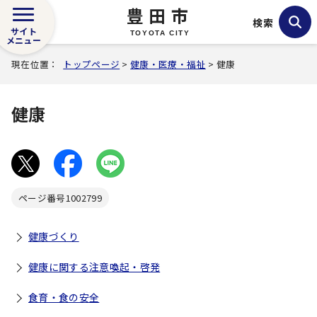
豊田市
検索
サイト
TOYOTA CITY
メニュー
現在位置：
トップページ
>
健康・医療・福祉
> 健康
健康
ページ番号
1002799
健康づくり
健康に関する注意喚起・啓発
食育・食の安全