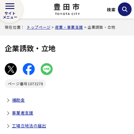
豊田市
検索
サイト
TOYOTA CITY
メニュー
現在位置：
トップページ
>
産業・事業支援
> 企業誘致・立地
企業誘致・立地
ページ番号
1073278
補助金
事業者支援
工場立地法の届出