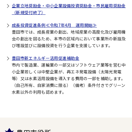
企業立地奨励金・中小企業設備投資奨励金・市民雇用奨励金
（新規受付終了）
成長投資促進条例≪令和7年4月 運用開始≫
豊田市では、成長産業の創出、地域産業の高度化及び雇用機
会の創出を図るため、本市の区域内において事業所の新設及
び増設並びに設備投資を行う企業を支援しています。
豊田市新エネルギー活用促進補助金
市内で製造業、運輸業の一部又はソフトウェア業等を営む中
小企業若しくは中堅企業が、再エネ発電設備（太陽光発電
等）又は水素活用設備を導入する費用の一部を補助します。
（自己所有、自家消費に限る）（備考）条件付きでグリーン
水素以外の利用も認めます。