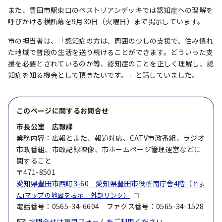
また、豊田市駅東口のペストリアンデッキでは認知症への理解を
呼びかける横断幕を9月30日（火曜日）まで掲示しています。
市の担当者は、「認知症の方は、周囲の少しの支援で、住み慣れ
た地域で普段の生活を送り続けることができます。どういった支
援を必要とされているのか等、認知症のことを正しく理解し、認
知症を知る機会として頂きたいです。」と話していました。
このページに関する
お問合せ
市長公室 広報課
業務内容：広報とよた、報道対応、CATV市政番組、ラジオ
市政番組、市政記録映像、市ホームページ管理運営などに
関すること
〒471-8501
愛知県豊田市西町3-60 愛知県豊田市役所南庁舎4階（
とよ
たiマップの地図を表示 外部リンク）
電話番号：0565-34-6604 ファクス番号：0565-34-1528
お問合せは専用フォームをご利用ください。