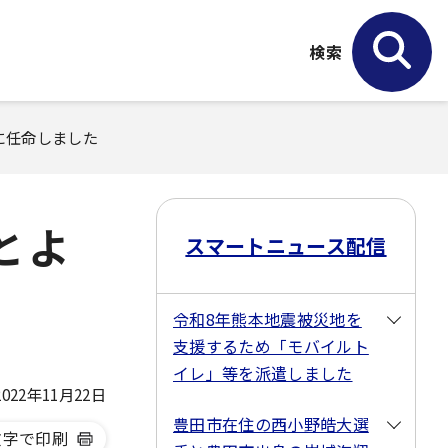
検索
」に任命しました
とよ
スマートニュース配信
令和8年熊本地震被災地を
支援するため「モバイルト
イレ」等を派遣しました
22年11月22日
豊田市在住の西小野皓大選
文字で印刷