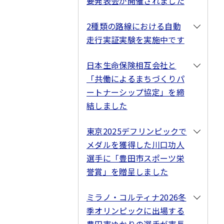
要発表会が開催されました
2種類の路線における自動
走行実証実験を実施中です
日本生命保険相互会社と
「共働によるまちづくりパ
ートナーシップ協定」を締
結しました
東京2025デフリンピックで
メダルを獲得した川口功人
選手に「豊田市スポーツ栄
誉賞」を贈呈しました
ミラノ・コルティナ2026冬
季オリンピックに出場する