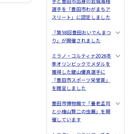
手と豊田市出身の岩城海翔
選手を「豊田市わがまちア
スリート」に認定しました
「第58回豊田おいでんまつ
り」が開催されました
ミラノ・コルティナ2026冬
季オリンピックでメダルを
獲得した鍵山優真選手に
「豊田市スポーツ栄誉賞」
を贈呈しました
豊田市博物館で「養老孟司
と小檜山賢二の虫展」を開
催しています