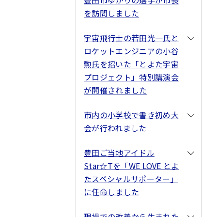
豊田市ゆかりの選手が市長
を訪問しました
宇宙飛行士の若田光一氏と
ロケットエンジニアの小谷
勲氏を招いた「とよた宇宙
プロジェクト」特別講演会
が開催されました
市内の小学校で書き初め大
会が行われました
豊田ご当地アイドル
Star☆Tを「WE LOVE とよ
たスペシャルサポーター」
に任命しました
現場での改善から生まれた