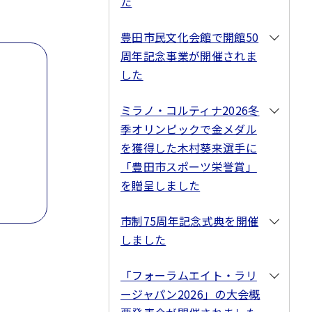
た
豊田市民文化会館で開館50
周年記念事業が開催されま
した
ミラノ・コルティナ2026冬
季オリンピックで金メダル
を獲得した木村葵来選手に
「豊田市スポーツ栄誉賞」
を贈呈しました
市制75周年記念式典を開催
しました
「フォーラムエイト・ラリ
ージャパン2026」の大会概