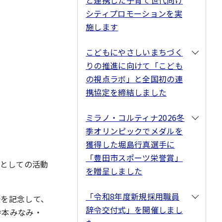
と連携した子育て世代向け
シティプロモーションを実
施します
こどもにやさしいまちづく
りの推進に向けて「こども
の視点ラボ」と全国初の連
携協定を締結しました
ミラノ・コルティナ2026冬
季オリンピックでメダルを
獲得した堀島行真選手に
「豊田市スポーツ栄誉賞」
としての活動
を贈呈しました
「令和8年度新規採用職員
任を記念して、
辞令交付式」を開催しまし
寺本みなみ・