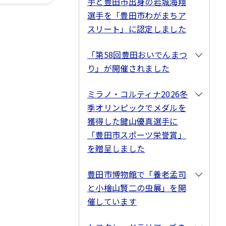
手と豊田市出身の岩城海翔
選手を「豊田市わがまちア
スリート」に認定しました
「第58回豊田おいでんまつ
り」が開催されました
ミラノ・コルティナ2026冬
季オリンピックでメダルを
獲得した鍵山優真選手に
「豊田市スポーツ栄誉賞」
を贈呈しました
豊田市博物館で「養老孟司
と小檜山賢二の虫展」を開
催しています