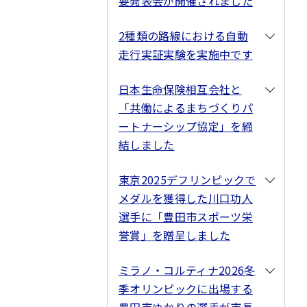
要発表会が開催されました
2種類の路線における自動
走行実証実験を実施中です
日本生命保険相互会社と
「共働によるまちづくりパ
ートナーシップ協定」を締
結しました
東京2025デフリンピックで
メダルを獲得した川口功人
選手に「豊田市スポーツ栄
誉賞」を贈呈しました
ミラノ・コルティナ2026冬
季オリンピックに出場する