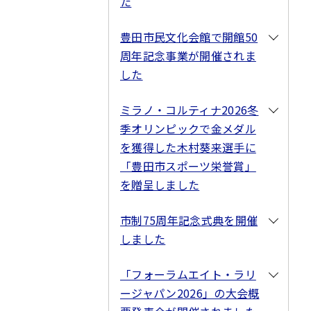
た
豊田市民文化会館で開館50
周年記念事業が開催されま
した
ミラノ・コルティナ2026冬
季オリンピックで金メダル
を獲得した木村葵来選手に
「豊田市スポーツ栄誉賞」
を贈呈しました
市制75周年記念式典を開催
しました
「フォーラムエイト・ラリ
ージャパン2026」の大会概