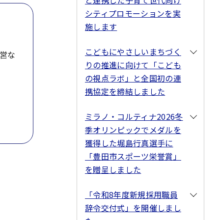
と連携した子育て世代向け
シティプロモーションを実
施します
こどもにやさしいまちづく
運営な
りの推進に向けて「こども
の視点ラボ」と全国初の連
携協定を締結しました
ミラノ・コルティナ2026冬
季オリンピックでメダルを
獲得した堀島行真選手に
「豊田市スポーツ栄誉賞」
を贈呈しました
「令和8年度新規採用職員
辞令交付式」を開催しまし