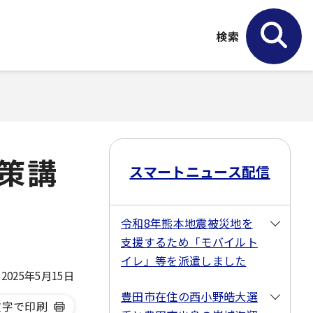
検索
策講
スマートニュース配信
令和8年熊本地震被災地を
支援するため「モバイルト
イレ」等を派遣しました
025年5月15日
豊田市在住の西小野皓大選
文字で印刷