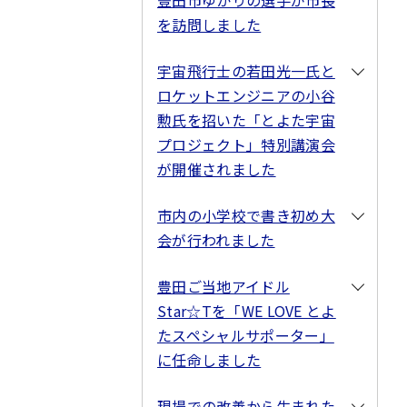
豊田市ゆかりの選手が市長
を訪問しました
宇宙飛行士の若田光一氏と
ロケットエンジニアの小谷
勲氏を招いた「とよた宇宙
プロジェクト」特別講演会
が開催されました
市内の小学校で書き初め大
会が行われました
豊田ご当地アイドル
Star☆Tを「WE LOVE とよ
たスペシャルサポーター」
に任命しました
現場での改善から生まれた