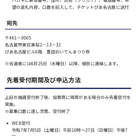
ハガキに郵便番号、住所、氏名（フリガナ）、電話番号、希
望の返礼内容、口数を記入して、チケットぴあ名古屋に送付
宛先
〒461－0005
名古屋市東区東桜2－13－32
ぴあ名古屋ビル6階 豊田おいでんまつり係
※当選者には6月25日（水曜日）以降、個別に連絡します。
先着受付期間及び申込方法
上記の抽選受付終了後、協賛席に残席がある場合のみ先着受付を
実施。
※募集口数に達し次第、受付終了
WEB受付
令和7年7月5日（土曜日）午前10時～27日（日曜日）午後7