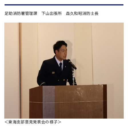
足助消防署管理課 下山出張所 森久和昭消防士長
＜東海支部意見発表会の様子＞