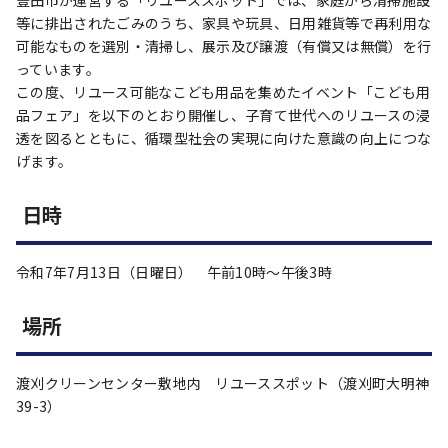
豊田市が運営する「リユーススポット」では、家庭から清掃施設
等に排出されたごみのうち、家具や玩具、日用雑貨等で再利用な
可能なものを選別・清掃し、展示及び譲渡（有償又は無償）を行
っています。
この度、リユース可能なこども用品を集めたイベント「こども用
品フェア」を以下のとおり開催し、子育て世代へのリユースの浸
透を図るとともに、循環型社会の実現に向けた意識の向上につな
げます。
日時
令和7年7月13日（日曜日） 午前10時～午後3時
場所
渡刈クリーンセンター敷地内 リユーススポット（渡刈町大明神
39-3）