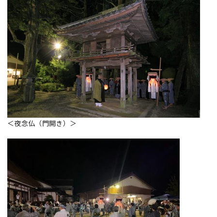
＜夜念仏（門開き）＞