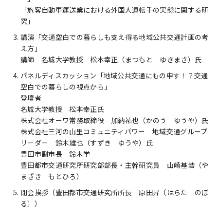
「旅客自動車運送業における外国人運転手の実態に関する研
究」
講演「交通空白での暮らしも支え得る地域公共交通計画の考
え方」
講師 名城大学教授 松本幸正（まつもと ゆきまさ）氏
パネルディスカッション「地域公共交通にもの申す！？交通
空白での暮らしの視点から」
登壇者
名城大学教授 松本幸正氏
株式会社オーワ常務取締役 加納祐也（かのう ゆうや）氏
株式会社三河の山里コミュニティパワー 地域交通グループ
リーダー 鈴木雄也（すずき ゆうや）氏
豊田市副市長 鈴木学
豊田都市交通研究所研究部部長・主幹研究員 山崎基浩（や
まざき もとひろ）
閉会挨拶（豊田都市交通研究所所長 原田昇〔はらた のぼ
る〕）