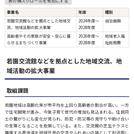
表の横スクロールを有効にする
事業名
年度
種別
若園交流館などを拠点とした地域交
2024年度～
自治振興
流、地域活動の拡大事業
2028年度
高齢者やその家族が安全・安心に暮
2026年度～
地域老人福
らせるまちづくり事業
2028年度
祉総務費
若園交流館などを拠点とした地域交流、地
域活動の拡大事業
取組課題
若園地域は高齢化率が市平均を上回り高齢者の割合が高い。一方
で住宅開発が進み、今後子育て世代の増加も見込まれる。住民同
士の繋がりにも変化が見られ、防犯・防災等の見守りや助け合い
の支障となることを危惧している。また、交流館の芝生テラスと
隣接する遊歩道を地域住民の交流やふれあいの場として利活用し