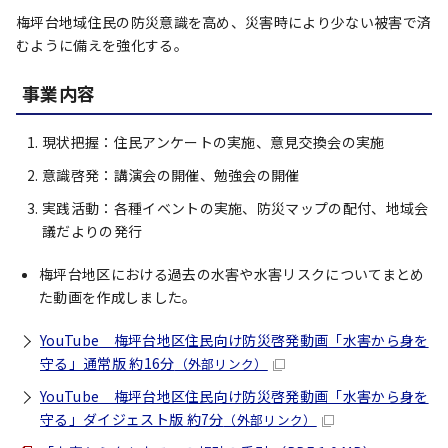
梅坪台地域住民の防災意識を高め、災害時により少ない被害で済
むように備えを強化する。
事業内容
現状把握：住民アンケートの実施、意見交換会の実施
意識啓発：講演会の開催、勉強会の開催
実践活動：各種イベントの実施、防災マップの配付、地域会
議だよりの発行
梅坪台地区における過去の水害や水害リスクについてまとめ
た動画を作成しました。
YouTube 梅坪台地区住民向け防災啓発動画「水害から身を
守る」通常版 約16分
（外部リンク）
YouTube 梅坪台地区住民向け防災啓発動画「水害から身を
守る」ダイジェスト版 約7分
（外部リンク）