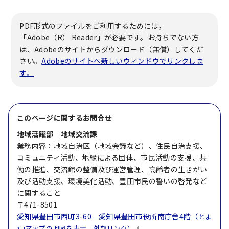
PDF形式のファイルをご利用するためには，
「Adobe（R） Reader」が必要です。お持ちでない方
は、Adobeのサイトからダウンロード（無償）してくだ
さい。
Adobeのサイトへ新しいウィンドウでリンクしま
す。
このページに関する
お問合せ
地域活躍部 地域交流課
業務内容：地域自治区（地域会議など）、住民自治支援、
コミュニティ活動、地縁による団体、市民活動の支援、共
働の推進、交流館の整備及び運営管理、高齢者の生きがい
及び活動支援、環境美化活動、豊田市民の誓いの啓発など
に関すること
〒471-8501
愛知県豊田市西町3-60 愛知県豊田市役所南庁舎4階（
とよ
たiマップの地図を表示 外部リンク）