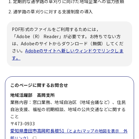
定期的な通学路の草刈りに向けた地域企業への協力依頼
通学路の草刈りに対する支援制度の導入
PDF形式のファイルをご利用するためには，
「Adobe（R） Reader」が必要です。お持ちでない方
は、Adobeのサイトからダウンロード（無償）してくだ
さい。
Adobeのサイトへ新しいウィンドウでリンクしま
す。
このページに関する
お問合せ
地域活躍部 高岡支所
業務内容：窓口業務、地域自治区（地域会議など）、住民
自治支援、福祉の初期相談、地域の公共交通などに関する
こと
〒473-0933
愛知県豊田市高岡町長根51（
とよたiマップの地図を表示 外
部リンク）