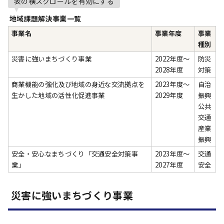
表の横スクロールを有効にする
地域課題解決事業一覧
事業名
事業年度
事業
種別
災害に強いまちづくり事業
2022年度～
防災
2028年度
対策
商業機能の強化及び地域の身近な交流拠点を
2023年度～
自治
生かした地域の活性化促進事業
2029年度
振興
公共
交通
産業
振興
安全・安心なまちづくり「交通安全対策事
2023年度～
交通
業」
2027年度
安全
災害に強いまちづくり事業