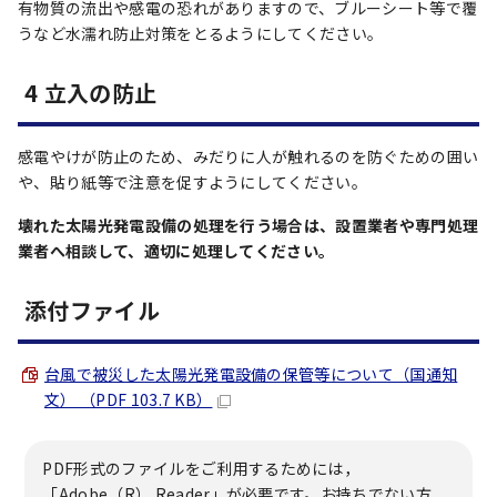
有物質の流出や感電の恐れがありますので、ブルーシート等で覆
うなど水濡れ防止対策をとるようにしてください。
4 立入の防止
感電やけが防止のため、みだりに人が触れるのを防ぐための囲い
や、貼り紙等で注意を促すようにしてください。
壊れた太陽光発電設備の処理を行う場合は、設置業者や専門処理
業者へ相談して、適切に処理してください。
添付ファイル
台風で被災した太陽光発電設備の保管等について（国通知
文） （PDF 103.7 KB）
PDF形式のファイルをご利用するためには，
「Adobe（R） Reader」が必要です。お持ちでない方