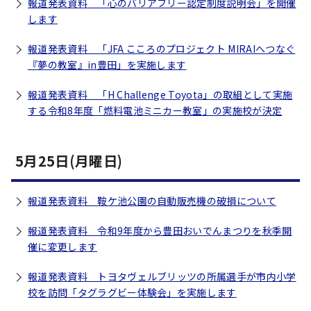
報道発表資料 「心のバリアフリー認定制度説明会」を開催
します
報道発表資料 「JFA こころのプロジェクト MIRAIへつなぐ
『夢の教室』in豊田」を実施します
報道発表資料 「H Challenge Toyota」の取組として実施
する令和8年度「燃料電池ミニカー教室」の実施校が決定
5月25日(月曜日)
報道発表資料 鞍ケ池公園の自動販売機の破損について
報道発表資料 令和9年度から豊田おいでんまつりを秋季開
催に変更します
報道発表資料 トヨタヴェルブリッツの所属選手が市内小学
校を訪問「タグラグビー体験会」を実施します