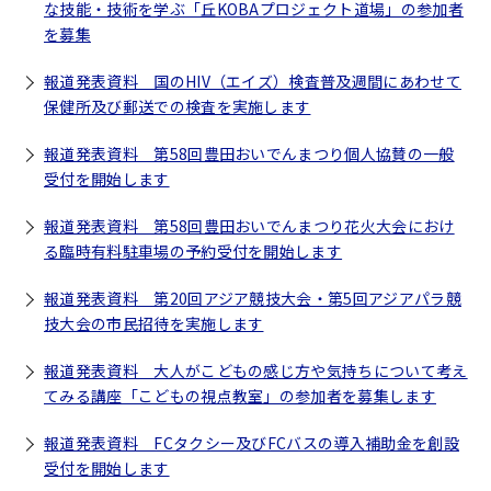
な技能・技術を学ぶ「丘KOBAプロジェクト道場」の参加者
を募集
報道発表資料 国のHIV（エイズ）検査普及週間にあわせて
保健所及び郵送での検査を実施します
報道発表資料 第58回豊田おいでんまつり個人協賛の一般
受付を開始します
報道発表資料 第58回豊田おいでんまつり花火大会におけ
る臨時有料駐車場の予約受付を開始します
報道発表資料 第20回アジア競技大会・第5回アジアパラ競
技大会の市民招待を実施します
報道発表資料 大人がこどもの感じ方や気持ちについて考え
てみる講座「こどもの視点教室」の参加者を募集します
報道発表資料 FCタクシー及びFCバスの導入補助金を創設
受付を開始します