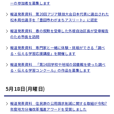
ーの参加者を募集します
報道発表資料 第20回アジア競技大会日本代表に選出された
松本周也選手を「豊田市わがまちアスリート」に認定
報道発表資料 春の叙勲を受章した外根自治区長が受章報告
のため市長を訪問
報道発表資料 専門家と一緒に体験・挑戦ができる「調べ
る・伝える学習応援講座」を開催します
報道発表資料 「第14回学校や地域の図書館を使った調べ
る・伝える学習コンクール」の作品を募集します
5月18日(月曜日)
報道発表資料 住民票の公用請求削減に関する取組が令和7
年度地方分権改革推進アワードを受賞しました