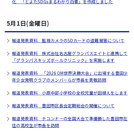
化 「とよたSDGsまるわかり白書」を作成しました
5月1日(金曜日)
報道発表資料 監視カメラのSDカードの盗難被害について
報道発表資料 株式会社名古屋グランパスエイトと連携して
「グランパスキッズボールクリニック」を実施します
報道発表資料 「2026 OM世界決勝大会」に出場する豊田少
年少女発明クラブのメンバーらが市長を表敬訪問
報道発表資料 小原中部小学校の全校児童が田植えをします
報道発表資料 豊田市区長会定期総会の開催について
報道発表資料 テコンドーの全国大会で準優勝した豊田市在
住の高校生が市長を訪問