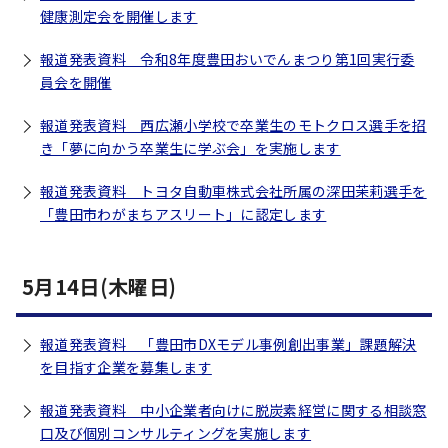
健康測定会を開催します
報道発表資料 令和8年度豊田おいでんまつり第1回実行委
員会を開催
報道発表資料 西広瀬小学校で卒業生のモトクロス選手を招
き「夢に向かう卒業生に学ぶ会」を実施します
報道発表資料 トヨタ自動車株式会社所属の深田茉莉選手を
「豊田市わがまちアスリート」に認定します
5月14日(木曜日)
報道発表資料 「豊田市DXモデル事例創出事業」課題解決
を目指す企業を募集します
報道発表資料 中小企業者向けに脱炭素経営に関する相談窓
口及び個別コンサルティングを実施します