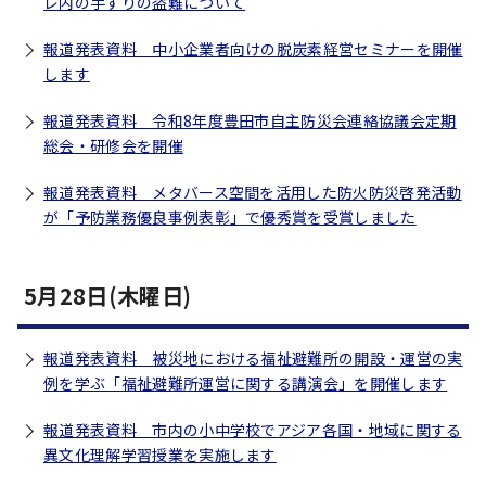
レ内の手すりの盗難について
報道発表資料 中小企業者向けの脱炭素経営セミナーを開催
します
報道発表資料 令和8年度豊田市自主防災会連絡協議会定期
総会・研修会を開催
報道発表資料 メタバース空間を活用した防火防災啓発活動
が「予防業務優良事例表彰」で優秀賞を受賞しました
5月28日(木曜日)
報道発表資料 被災地における福祉避難所の開設・運営の実
例を学ぶ「福祉避難所運営に関する講演会」を開催します
報道発表資料 市内の小中学校でアジア各国・地域に関する
異文化理解学習授業を実施します