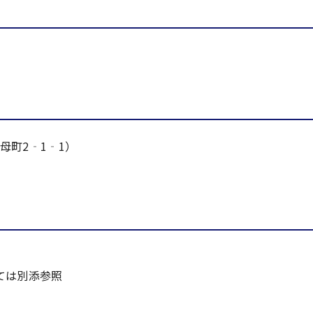
母町2‐1‐1）
ては別添参照