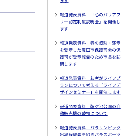
ます
報道発表資料 「心のバリアフ
リー認定制度説明会」を開催し
ます
報道発表資料 春の叙勲・褒章
を受章した豊田市保護司会の保
護司が受章報告のため市長を訪
問します
報道発表資料 若者がライフプ
ランについて考える「ライフデ
ザインセミナー」を開催します
報道発表資料 鞍ケ池公園の自
動販売機の破損について
報道発表資料 パラリンピック
出場経験者を招きパラスポーツ