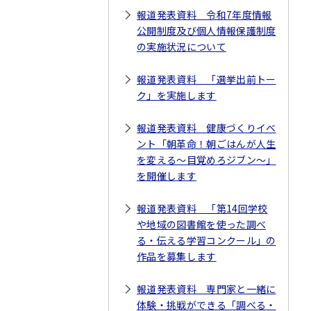
報道発表資料 令和7年度情報
公開制度及び個人情報保護制度
の実施状況について
報道発表資料 「選挙出前トー
ク」を実施します
報道発表資料 健康づくりイベ
ント「朝革命！朝ごはんが人生
を変える～目覚めろジブン～」
を開催します
報道発表資料 「第14回学校
や地域の図書館を使った調べ
る・伝える学習コンクール」の
作品を募集します
報道発表資料 専門家と一緒に
体験・挑戦ができる「調べる・