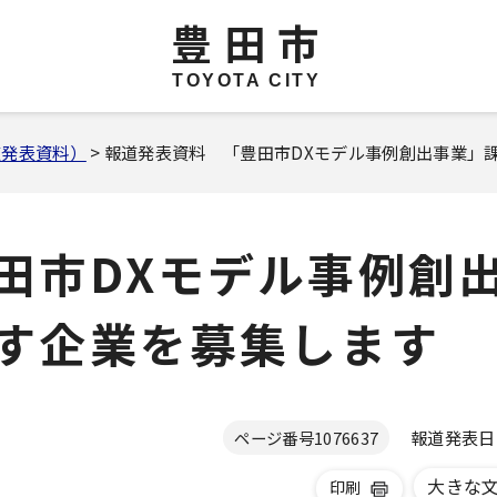
豊田市
TOYOTA CITY
道発表資料）
> 報道発表資料 「豊田市DXモデル事例創出事業」
田市DXモデル事例創
す企業を募集します
報道発表日 2
ページ番号
1076637
大きな
印刷