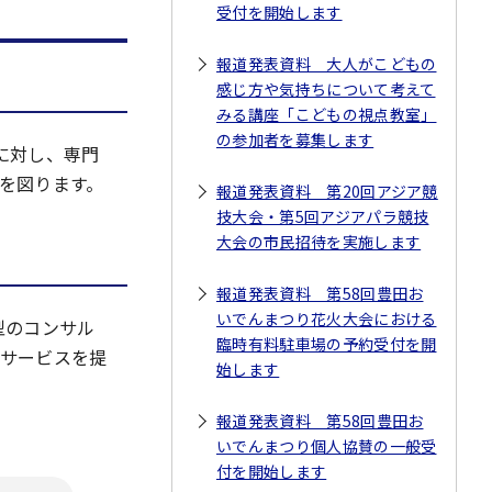
受付を開始します
報道発表資料 大人がこどもの
感じ方や気持ちについて考えて
みる講座「こどもの視点教室」
の参加者を募集します
に対し、専門
を図ります。
報道発表資料 第20回アジア競
技大会・第5回アジアパラ競技
大会の市民招待を実施します
報道発表資料 第58回豊田お
いでんまつり花火大会における
型のコンサル
臨時有料駐車場の予約受付を開
サービスを提
始します
報道発表資料 第58回豊田お
いでんまつり個人協賛の一般受
付を開始します