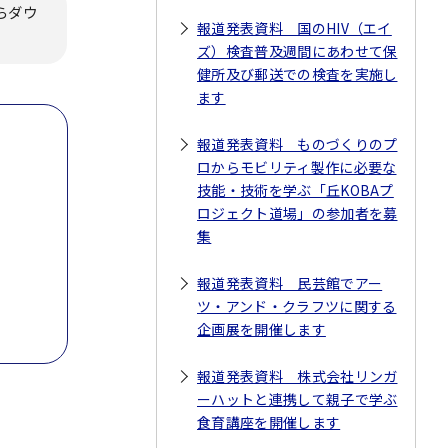
らダウ
報道発表資料 国のHIV（エイ
ズ）検査普及週間にあわせて保
健所及び郵送での検査を実施し
ます
報道発表資料 ものづくりのプ
ロからモビリティ製作に必要な
技能・技術を学ぶ「丘KOBAプ
ロジェクト道場」の参加者を募
集
報道発表資料 民芸館でアー
ツ・アンド・クラフツに関する
企画展を開催します
報道発表資料 株式会社リンガ
ーハットと連携して親子で学ぶ
食育講座を開催します