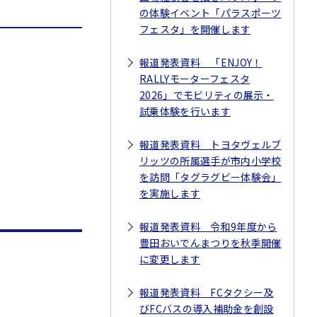
の体験イベント「パラスポーツ
フェスタ」を開催します
報道発表資料 「ENJOY！
RALLYモーターフェスタ
2026」でモビリティの展示・
試乗体験を行います
報道発表資料 トヨタヴェルブ
リッツの所属選手が市内小学校
を訪問「タグラグビー体験会」
を実施します
報道発表資料 令和9年度から
豊田おいでんまつりを秋季開催
に変更します
報道発表資料 FCタクシー及
びFCバスの導入補助金を創設