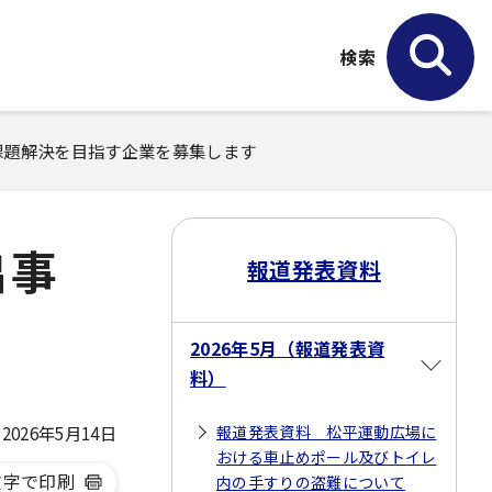
検索
課題解決を目指す企業を募集します
出事
報道発表資料
2026年5月（報道発表資
料）
026年5月14日
報道発表資料 松平運動広場に
おける車止めポール及びトイレ
文字で印刷
内の手すりの盗難について