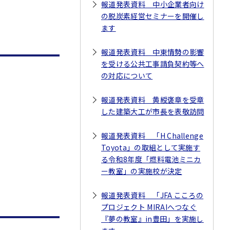
報道発表資料 中小企業者向け
の脱炭素経営セミナーを開催し
ます
報道発表資料 中東情勢の影響
を受ける公共工事請負契約等へ
の対応について
報道発表資料 黄綬褒章を受章
した建築大工が市長を表敬訪問
報道発表資料 「H Challenge
Toyota」の取組として実施す
る令和8年度「燃料電池ミニカ
ー教室」の実施校が決定
報道発表資料 「JFA こころの
プロジェクト MIRAIへつなぐ
『夢の教室』in豊田」を実施し