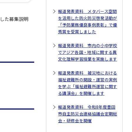
。
報道発表資料 メタバース空間
を活用した防火防災啓発活動が
した募集説明
「予防業務優良事例表彰」で優
秀賞を受賞しました
報道発表資料 市内の小中学校
でアジア各国・地域に関する異
文化理解学習授業を実施します
報道発表資料 被災地における
福祉避難所の開設・運営の実例
を学ぶ「福祉避難所運営に関す
る講演会」を開催します
報道発表資料 令和8年度豊田
市自主防災会連絡協議会定期総
会・研修会を開催