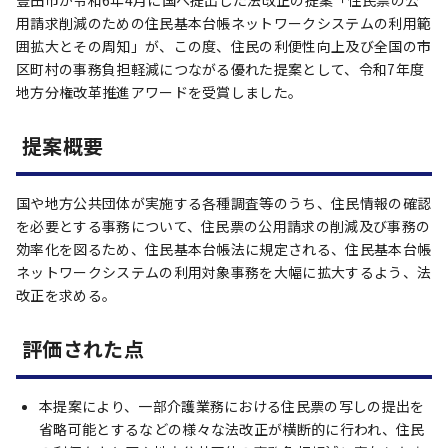
豊田市が令和6年4月に国へ提出した法改正の提案「住民票の公
用請求削減のための住民基本台帳ネットワークシステムの利用範
囲拡大とその周知」が、この度、住民の利便性向上及び全国の市
区町村の事務負担軽減につながる優れた提案として、令和7年度
地方分権改革推進アワードを受賞しました。
提案概要
国や地方公共団体が実施する各種調査等のうち、住民情報の確認
を必要とする事務について、住民票の公用請求の削減及び事務の
効率化を図るため、住民基本台帳法に規定される、住民基本台帳
ネットワークシステムの利用対象事務を大幅に拡大するよう、法
改正を求める。
評価された点
本提案により、一部介護業務における住民票の写しの提出を
省略可能とするなどの様々な法改正が横断的に行われ、住民