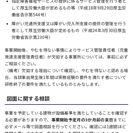
指定障害福祉サービスの提供に係るサービス管理を行う者と
して厚生労働大臣が定めるもの等（平成18年9月29日厚生労
働省告示第544号）
障がい児通所支援又は障がい児入所支援の提供の管理を行う
者として厚生労働大臣が定めるもの（平成24年3月30日厚生
労働省告示第230号）
事業開始後、やむを得ない事情によりサービス管理責任者（児童
発達支援管理責任者）が欠如する事業所については、事前に必ず
ご相談ください。
（備考）欠如する理由について確認し、やむを得ないと認める場
合、当該事由発生後1年間は実務経験の要件を満たす者について
研修終了の要件を満たしているものとみなします。
図面に関する相談
事業を予定している建物が設備基準を満たしていることを確認す
る必要がありますので、
事業開始予定月の3か月前の末日
までに
必ずメール等で図面相談を行ってください。確認には1週間ほど