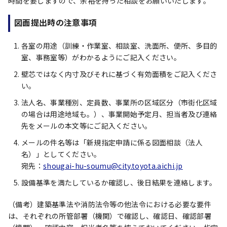
時間を要しますので、余裕を持った相談をお願いいたします。
図面提出時の注意事項
各室の用途（訓練・作業室、相談室、洗面所、便所、多目的
室、事務室等）がわかるようにご記入ください。
壁芯ではなく内寸及びそれに基づく有効面積をご記入くださ
い。
法人名、事業種別、定員数、事業所の区域区分（市街化区域
の場合は用途地域も。）、事業開始予定月、担当者及び連絡
先をメールの本文等にご記入ください。
メールの件名等は「新規指定申請に係る図面相談（法人
名）」としてください。
宛先：
shougai-hu-soumu@city.toyota.aichi.jp
設備基準を満たしているか確認し、後日結果を連絡します。
（備考）建築基準法や消防法令等の他法令における必要な要件
は、それぞれの所管部署（機関）で確認し、確認日、確認部署