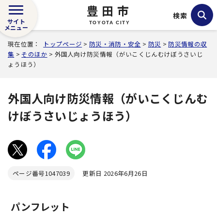
豊田市
検索
サイト
TOYOTA CITY
メニュー
現在位置：
トップページ
>
防災・消防・安全
>
防災
>
防災情報の収
集
>
そのほか
> 外国人向け防災情報（がいこくじんむけぼうさいじ
ょうほう）
外国人向け防災情報（がいこくじんむ
けぼうさいじょうほう）
ページ番号
1047039
更新日 2026年6月26日
パンフレット