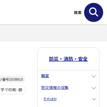
検索
防災・消防・安全
防災
ジ番号
1038910
防災情報の収集
文字で印刷
そのほか