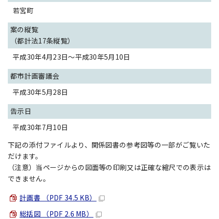
若宮町
案の縦覧
（都計法17条縦覧）
平成30年4月23日～平成30年5月10日
都市計画審議会
平成30年5月28日
告示日
平成30年7月10日
下記の添付ファイルより、関係図書の参考図等の一部がご覧いた
だけます。
（注意）当ページからの図面等の印刷又は正確な縮尺での表示は
できません。
計画書 （PDF 34.5 KB）
総括図 （PDF 2.6 MB）