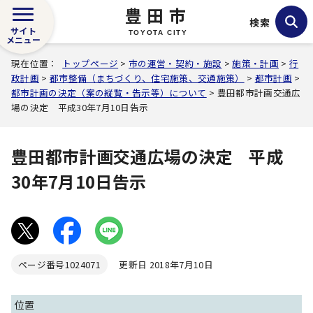
豊田市
検索
サイト
TOYOTA CITY
メニュー
現在位置：
トップページ
>
市の運営・契約・施設
>
施策・計画
>
行
政計画
>
都市整備（まちづくり、住宅施策、交通施策）
>
都市計画
>
都市計画の決定（案の縦覧・告示等）について
> 豊田都市計画交通広
場の決定 平成30年7月10日告示
豊田都市計画交通広場の決定 平成
30年7月10日告示
ページ番号
1024071
更新日 2018年7月10日
位置