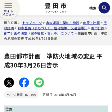
豊田市
検索
サイト
TOYOTA CITY
メニュー
現在位置：
トップページ
>
市の運営・契約・施設
>
施策・計画
>
行
政計画
>
都市整備（まちづくり、住宅施策、交通施策）
>
都市計画
>
都市計画の決定（案の縦覧・告示等）について
> 豊田都市計画 準防
火地域の変更 平成30年3月26日告示
豊田都市計画 準防火地域の変更 平
成30年3月26日告示
ページ番号
1023499
更新日 2018年3月26日
位置