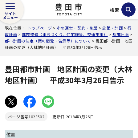
豊田市
検索
サイト
TOYOTA CITY
メニュー
現在位置：
トップページ
>
市の運営・契約・施設
>
施策・計画
>
行
政計画
>
都市整備（まちづくり、住宅施策、交通施策）
>
都市計画
>
都市計画の決定（案の縦覧・告示等）について
> 豊田都市計画 地区
計画の変更（大林地区計画） 平成30年3月26日告示
豊田都市計画 地区計画の変更（大林
地区計画） 平成30年3月26日告示
ページ番号
1023502
更新日 2018年3月26日
位置