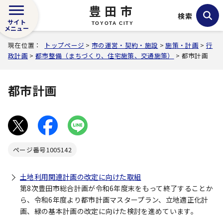
豊田市
検索
サイト
TOYOTA CITY
メニュー
現在位置：
トップページ
>
市の運営・契約・施設
>
施策・計画
>
行
政計画
>
都市整備（まちづくり、住宅施策、交通施策）
> 都市計画
都市計画
ページ番号
1005142
土地利用関連計画の改定に向けた取組
第8次豊田市総合計画が令和6年度末をもって終了することか
ら、令和6年度より都市計画マスタープラン、立地適正化計
画、緑の基本計画の改定に向けた検討を進めています。