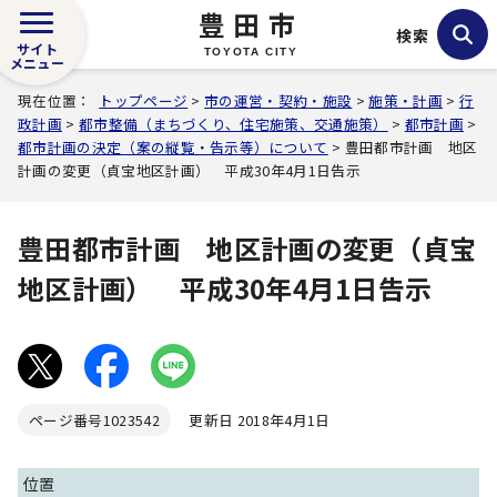
豊田市
検索
サイト
TOYOTA CITY
メニュー
現在位置：
トップページ
>
市の運営・契約・施設
>
施策・計画
>
行
政計画
>
都市整備（まちづくり、住宅施策、交通施策）
>
都市計画
>
都市計画の決定（案の縦覧・告示等）について
> 豊田都市計画 地区
計画の変更（貞宝地区計画） 平成30年4月1日告示
豊田都市計画 地区計画の変更（貞宝
地区計画） 平成30年4月1日告示
ページ番号
1023542
更新日 2018年4月1日
位置