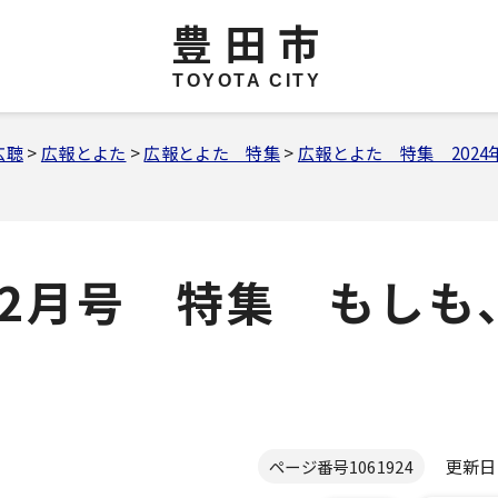
豊田市
TOYOTA CITY
広聴
>
広報とよた
>
広報とよた 特集
>
広報とよた 特集 2024
12月号 特集 もしも
更新日 2
ページ番号
1061924