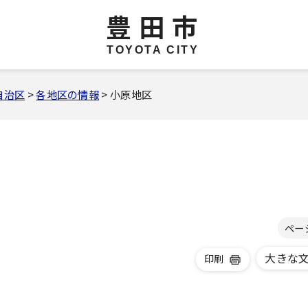
豊田市
TOYOTA CITY
自治区
>
各地区の情報
> 小原地区
ペー
大きな
印刷