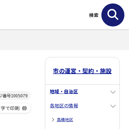
検索
市の運営・契約・施設
地域・自治区
ジ番号
1005079
各地区の情報
文字で印刷
高橋地区