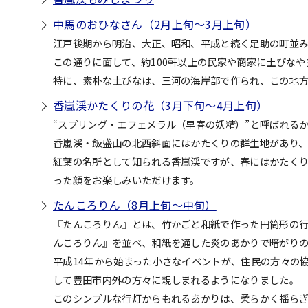
中馬のおひなさん（2月上旬～3月上旬）
江戸後期から明治、大正、昭和、平成と続く足助の町並
この通りに面して、約100軒以上の民家や商家に土びな
特に、素朴な土びなは、三河の海岸部で作られ、この地方
香嵐渓かたくりの花（3月下旬～4月上旬）
“スプリング・エフェメラル（早春の妖精）”と呼ばれる
香嵐渓・飯盛山の北西斜面にはかたくりの群生地があり
紅葉の名所として知られる香嵐渓ですが、春にはかたく
った顔をお楽しみいただけます。
たんころりん（8月上旬～中旬）
『たんころりん』とは、竹かごと和紙で作った円筒形の行
んころりん』を並べ、和紙を通した炎のあかりで暗がり
平成14年から始まった小さなイベントが、住民の方々の
して豊田市内外の方々に親しまれるようになりました。
このシンプルな行灯からもれるあかりは、柔らかく揺らぎ