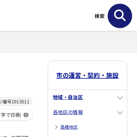
検索
市の運営・契約・施設
地域・自治区
ジ番号
1013511
各地区の情報
文字で印刷
高橋地区