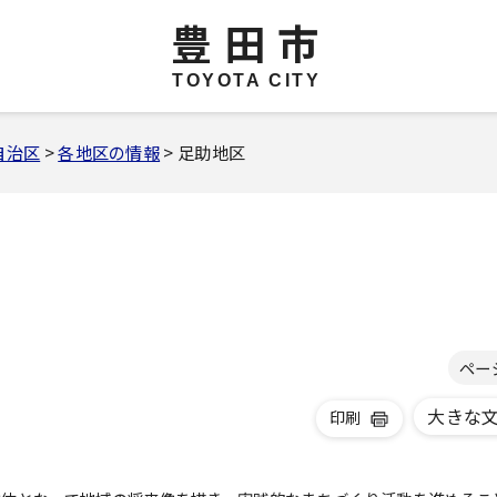
豊田市
TOYOTA CITY
自治区
>
各地区の情報
> 足助地区
ペー
大きな
印刷