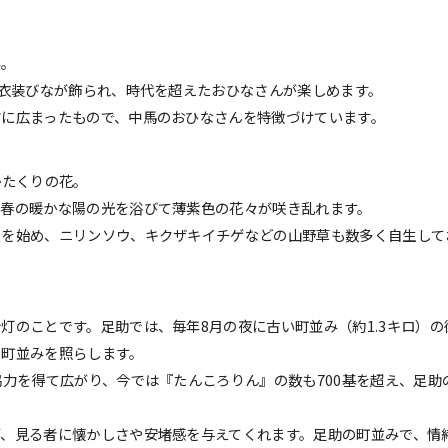
み。
や衣装びなが飾られ、時代を超えたおひなさんが楽しめます。
に広まったもので、中馬のおひなさんを特徴づけています。
かたくりの花。
、春の暖かな陽の光を浴びて薄紫色の花々が咲き乱れます。
りを始め、ニリンソウ、キクザキイチゲなどの山野草も数多く自生して
灯のことです。足助では、毎年8月の夜に古い町並み（約1.3キロ）の
の町並みを照らします。
協力を得て広がり、今では『たんころりん』の数も700基を超え、足助
、見る者に懐かしさや安堵感を与えてくれます。足助の町並みで、情