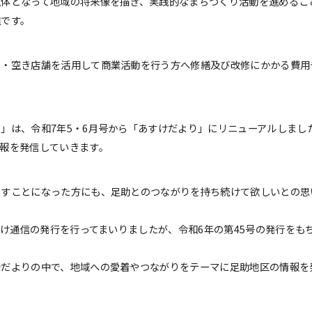
主体となって地域の将来像を描き、実践的なまちづくり活動を進めるこ
組です。
家・空き店舗を活用して商業活動を行う方へ修繕及び改修にかかる費用
」は、令和7年5・6月号から「あすけだより」にリニューアルしまし
報を発信していきます。
らすことになった方にも、足助とのつながりを持ち続けて欲しいとの思
すけ通信の発行を行ってまいりましたが、令和6年の第45号の発行をも
所だよりの中で、地域への愛着やつながりをテーマに足助地区の情報を