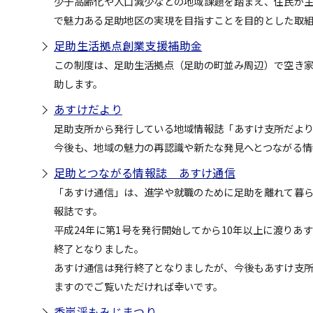
少子高齢化や人口減少などの地域課題を踏まえ、住民が
で魅力ある足助地区の実現を目指すことを目的とした取
足助生活拠点創業支援補助金
この制度は、足助生活拠点（足助の町並み周辺）で空き
助します。
あすけだより
足助支所から発行している地域情報誌「あすけ支所だより
今後も、地域の魅力の再認識や新たな発見へとつながる情
足助とつながる情報誌 あすけ通信
「あすけ通信」は、進学や就職のために足助を離れて暮
報誌です。
平成24年に第1号を発行開始してから10年以上に渡りあ
終了となりました。
あすけ通信は発行終了となりましたが、今後もあすけ支
ますのでご覧いただければ幸いです。
香嵐渓もみじまつり