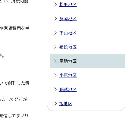
とで、持続可能
松平地区
藤岡地区
や家賃費用を補
下山地区
猿投地区
た。
足助地区
小原地区
いで創刊した情
稲武地区
ちまして発行が
旭地区
発信してまいり