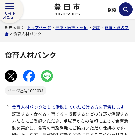
豊田市
検索
サイト
TOYOTA CITY
メニュー
現在位置：
トップページ
>
健康・医療・福祉
>
健康
>
食育・食の安
全
> 食育人材バンク
食育人材バンク
ページ番号
1003038
食育人材バンクとして活動していただける方を募集します
調理する・食べる・育てる・収穫するなどの分野で活躍する
方たちにご登録いただき、地域等からの依頼に応じて食育活
動を実施し、食育の普及啓発にご協力いただく仕組みです。
料理上手な方、農作物生産者など食に関するスペシャリスト