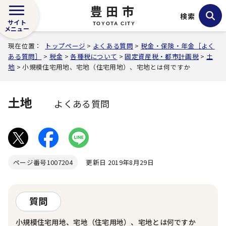
豊田市
検索
サイト
TOYOTA CITY
メニュー
現在位置：
トップページ
>
よくある質問
>
税金・保険・年金［よく
ある質問］
>
税金
>
各種税について
>
固定資産税・都市計画税
>
土
地
> 小規模住宅用地、宅地（住宅用地）、宅地とは何ですか
土地
よくある質問
ページ番号
1007204
更新日 2019年8月29日
質問
小規模住宅用地、宅地（住宅用地）、宅地とは何ですか