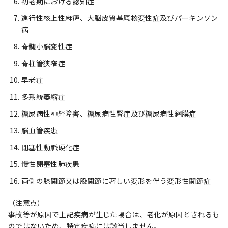
初老期における認知症
進行性核上性麻痺、大脳皮質基底核変性症及びパーキンソン
病
脊髄小脳変性症
脊柱管狭窄症
早老症
多系統萎縮症
糖尿病性神経障害、糖尿病性腎症及び糖尿病性網膜症
脳血管疾患
閉塞性動脈硬化症
慢性閉塞性肺疾患
両側の膝関節又は股関節に著しい変形を伴う変形性関節症
（注意点）
事故等が原因で上記疾病が生じた場合は、老化が原因とされるも
のではないため、特定疾病には該当しません。