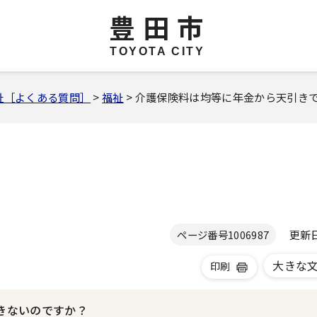
豊田市
TOYOTA CITY
祉［よくある質問］
>
福祉
> 介護保険料は均等に年金から天引き
更新日 
ページ番号
1006987
大きな
印刷
きないのですか？