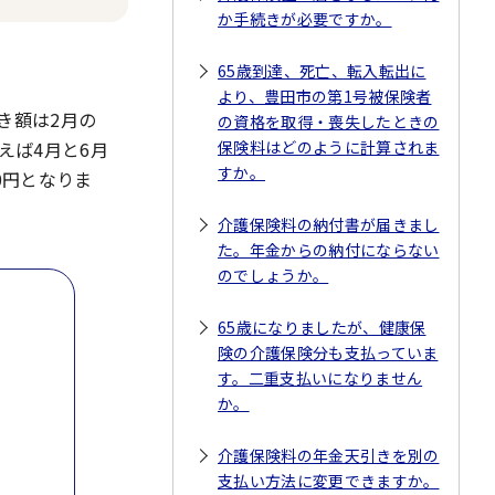
か手続きが必要ですか。
65歳到達、死亡、転入転出に
より、豊田市の第1号被保険者
き額は2月の
の資格を取得・喪失したときの
えば4月と6月
保険料はどのように計算されま
すか。
00円となりま
介護保険料の納付書が届きまし
た。年金からの納付にならない
のでしょうか。
65歳になりましたが、健康保
険の介護保険分も支払っていま
す。二重支払いになりません
か。
介護保険料の年金天引きを別の
支払い方法に変更できますか。