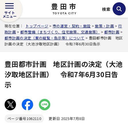
豊田市
検索
サイト
TOYOTA CITY
メニュー
現在位置：
トップページ
>
市の運営・契約・施設
>
施策・計画
>
行
政計画
>
都市整備（まちづくり、住宅施策、交通施策）
>
都市計画
>
都市計画の決定（案の縦覧・告示等）について
> 豊田都市計画 地区
計画の決定（大池汐取地区計画） 令和7年6月30日告示
豊田都市計画 地区計画の決定（大池
汐取地区計画） 令和7年6月30日告
示
ページ番号
1062110
更新日 2025年7月8日