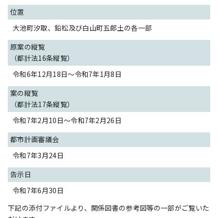
位置
大池町汐取、鉛松及び白山町五郎土の各一部
原案の縦覧
（都計法16条縦覧）
令和6年12月18日～令和7年1月8日
案の縦覧
（都計法17条縦覧）
令和7年2月10日～令和7年2月26日
都市計画審議会
令和7年3月24日
告示日
令和7年6月30日
下記の添付ファイルより、関係図書の参考図等の一部がご覧いた