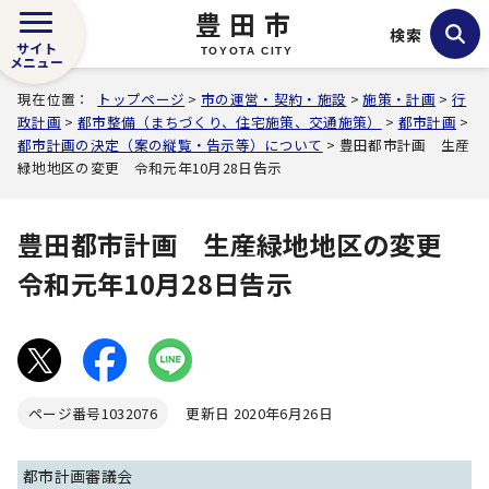
豊田市
検索
サイト
TOYOTA CITY
メニュー
現在位置：
トップページ
>
市の運営・契約・施設
>
施策・計画
>
行
政計画
>
都市整備（まちづくり、住宅施策、交通施策）
>
都市計画
>
都市計画の決定（案の縦覧・告示等）について
> 豊田都市計画 生産
緑地地区の変更 令和元年10月28日告示
豊田都市計画 生産緑地地区の変更
令和元年10月28日告示
ページ番号
1032076
更新日 2020年6月26日
都市計画審議会