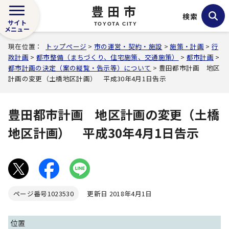
豊田市
検索
サイト
TOYOTA CITY
メニュー
現在位置：
トップページ
>
市の運営・契約・施設
>
施策・計画
>
行
政計画
>
都市整備（まちづくり、住宅施策、交通施策）
>
都市計画
>
都市計画の決定（案の縦覧・告示等）について
> 豊田都市計画 地区
計画の変更（土橋地区計画） 平成30年4月1日告示
豊田都市計画 地区計画の変更（土橋
地区計画） 平成30年4月1日告示
ページ番号
1023530
更新日 2018年4月1日
位置