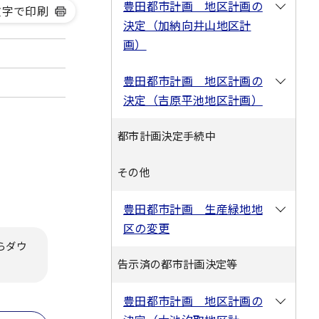
豊田都市計画 地区計画の
文字で印刷
決定（加納向井山地区計
画）
豊田都市計画 地区計画の
決定（吉原平池地区計画）
都市計画決定手続中
その他
豊田都市計画 生産緑地地
区の変更
らダウ
告示済の都市計画決定等
豊田都市計画 地区計画の