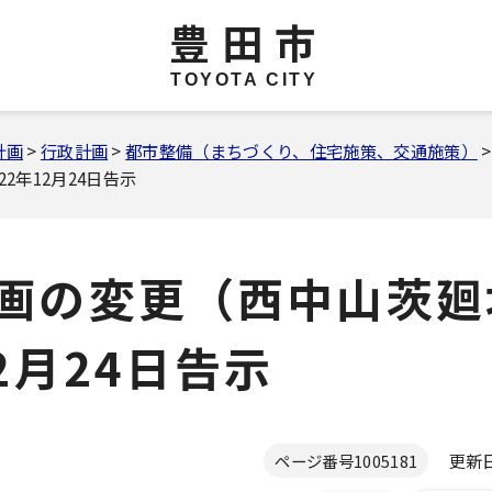
豊田市
TOYOTA CITY
計画
>
行政計画
>
都市整備（まちづくり、住宅施策、交通施策）
年12月24日告示
画の変更（西中山茨廻
2月24日告示
更新日 
ページ番号
1005181