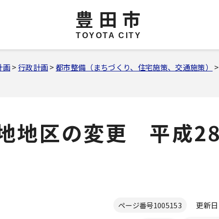
豊田市
TOYOTA CITY
計画
>
行政計画
>
都市整備（まちづくり、住宅施策、交通施策）
地地区の変更 平成28
更新日 2
ページ番号
1005153