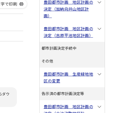
豊田都市計画 地区計画の
文字で印刷
決定（加納向井山地区計
画）
豊田都市計画 地区計画の
決定（吉原平池地区計画）
都市計画決定手続中
その他
豊田都市計画 生産緑地地
区の変更
告示済の都市計画決定等
らダウ
豊田都市計画 地区計画の