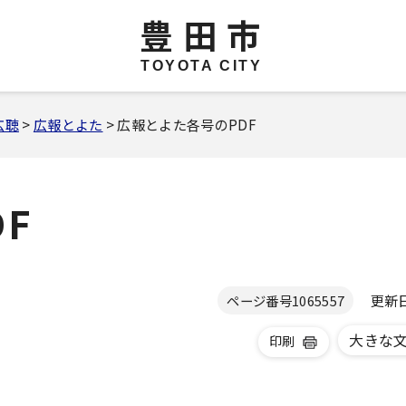
豊田市
TOYOTA CITY
広聴
>
広報とよた
> 広報とよた各号のPDF
F
更新日 
ページ番号
1065557
大きな
印刷