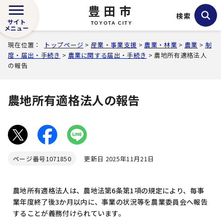
豊田市
検索
サイト
TOYOTA CITY
メニュー
現在位置：
トップページ
>
産業・事業支援
>
農業・林業
>
農業
>
制
度・届出・手続き
>
農業に関する届出・手続き
> 農地所有適格法人
の報告
農地所有適格法人の報告
ページ番号
1071850
更新日 2025年11月21日
農地所有適格法人は、農地法第6条第1項の規定により、毎事
業年度終了後3か月以内に、事業の状況等を農業委員会へ報告
することが義務付けられています。