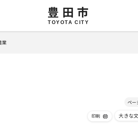
豊田市
TOYOTA CITY
農業
ペー
大きな
印刷