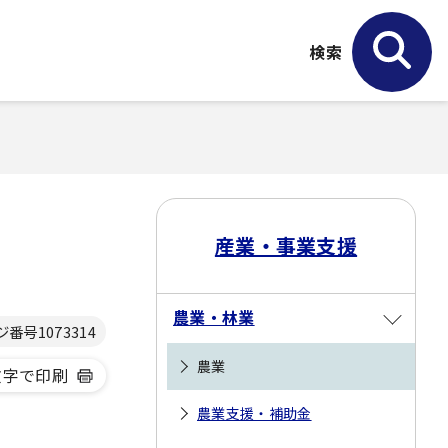
検索
産業・事業支援
農業・林業
ジ番号
1073314
農業
文字で印刷
農業支援・補助金