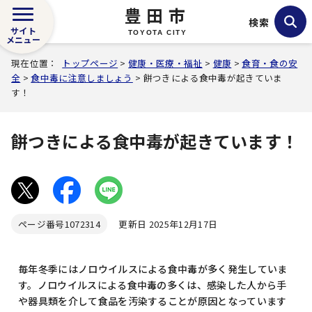
豊田市
検索
サイト
TOYOTA CITY
メニュー
現在位置：
トップページ
>
健康・医療・福祉
>
健康
>
食育・食の安
全
>
食中毒に注意しましょう
> 餅つきによる食中毒が起きていま
す！
餅つきによる食中毒が起きています！
ページ番号
1072314
更新日 2025年12月17日
毎年冬季にはノロウイルスによる食中毒が多く発生していま
す。ノロウイルスによる食中毒の多くは、感染した人から手
や器具類を介して食品を汚染することが原因となっています