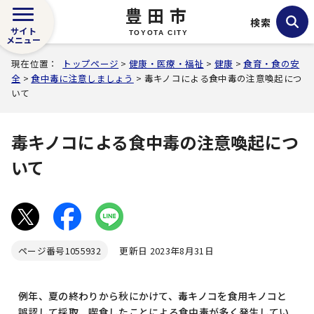
豊田市
検索
サイト
TOYOTA CITY
メニュー
現在位置：
トップページ
>
健康・医療・福祉
>
健康
>
食育・食の安
全
>
食中毒に注意しましょう
> 毒キノコによる食中毒の注意喚起につ
いて
毒キノコによる食中毒の注意喚起につ
いて
ページ番号
1055932
更新日 2023年8月31日
例年、夏の終わりから秋にかけて、毒キノコを食用キノコと
誤認して採取、喫食したことによる食中毒が多く発生してい