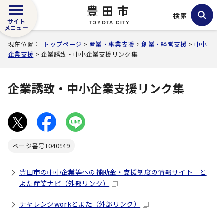
豊田市
検索
サイト
TOYOTA CITY
メニュー
現在位置：
トップページ
>
産業・事業支援
>
創業・経営支援
>
中小
企業支援
> 企業誘致・中小企業支援リンク集
企業誘致・中小企業支援リンク集
ページ番号
1040949
豊田市の中小企業等への補助金・支援制度の情報サイト と
よた産業ナビ
（外部リンク）
チャレンジworkとよた
（外部リンク）