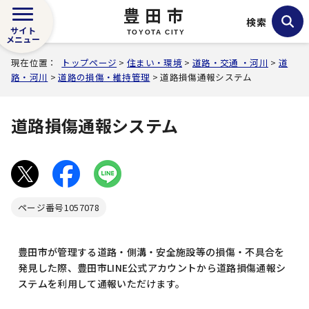
豊田市
検索
サイト
TOYOTA CITY
メニュー
現在位置：
トップページ
>
住まい・環境
>
道路・交通 ・河川
>
道
路・河川
>
道路の損傷・維持管理
> 道路損傷通報システム
道路損傷通報システム
ページ番号
1057078
豊田市が管理する道路・側溝・安全施設等の損傷・不具合を
発見した際、豊田市LINE公式アカウントから道路損傷通報シ
ステムを利用して通報いただけます。