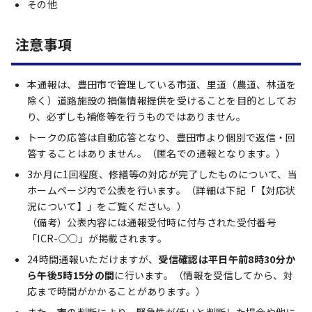
その他
注意事項
本通報は、豊田市で管理している市道、里道（農道、林道を
除く）道路施設の損傷情報提供を受けることを目的としてお
り、必ずしも補修等を行うものではありません。
トークの応答は自動応答となり、豊田市より個別で返信・回
答することはありません。（匿名での通報となります。）
3か月に1回程度、修繕等の対応が完了したものについて、当
ホームページ内で公表を行います。（詳細は下記「【対応状
況について】」をご覧ください。）
（備考）公表内容には通報受付時に付与された受付番号
「ICR-○○」が掲載されます。
24時間通報いただけますが、
受信確認は平日午前8時30分か
ら午後5時15分の間
に行います。（情報を受信してから、対
応まで時間がかかることがあります。）