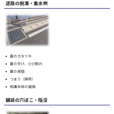
道路の側溝・集水桝
蓋のガタツキ
蓋の欠け、ひび割れ
蓋の隙間
つまり（掃除）
側溝本体の破損
舗装の穴ぼこ・陥没