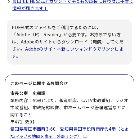
豊田市LINE公式アカウントで子どもの成長に合わせた子育て
情報が届きます！
PDF形式のファイルをご利用するためには，
「Adobe（R） Reader」が必要です。お持ちでない方
は、Adobeのサイトからダウンロード（無償）してくだ
さい。
Adobeのサイトへ新しいウィンドウでリンクしま
す。
このページに関する
お問合せ
市長公室 広報課
業務内容：広報とよた、報道対応、CATV市政番組、ラジオ
市政番組、市政記録映像、市ホームページ管理運営などに
関すること
〒471-8501
愛知県豊田市西町3-60 愛知県豊田市役所南庁舎4階（
とよ
たiマップの地図を表示 外部リンク）